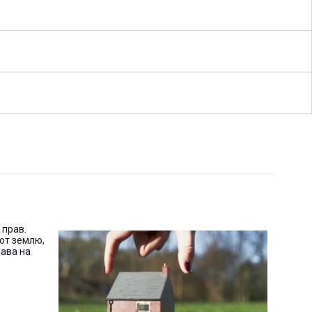
 прав.
ют землю,
рава на