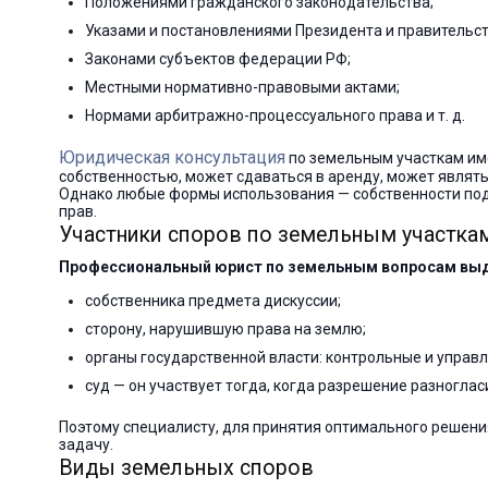
Положениями гражданского законодательства;
Указами и постановлениями Президента и правительст
Законами субъектов федерации РФ;
Местными нормативно-правовыми актами;
Нормами арбитражно-процессуального права и т. д.
Юридическая консультация
по земельным участкам име
собственностью, может сдаваться в аренду, может являт
Однако любые формы использования — собственности подр
прав.
Участники споров по земельным участка
Профессиональный юрист по земельным вопросам вы
собственника предмета дискуссии;
сторону, нарушившую права на землю;
органы государственной власти: контрольные и управл
суд — он участвует тогда, когда разрешение разногла
Поэтому специалисту, для принятия оптимального решени
задачу.
Виды земельных споров