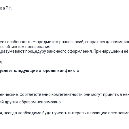
ва РФ;
ет особенность — предметом разногласий, спора всегда прямо ил
ься объектом пользования.
азумевают процедуру законного оформления. При нарушении её о
м
деляет следующие стороны конфликта:
енческие. Соответственно компетентности они могут принять в не
сий другим образом невозможно.
я, всегда необходимо будет учесть интересы и позицию всех воз