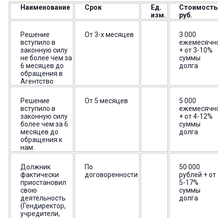
Наименование
Срок
Ед.
Стоимость
изм.
руб.
Решение
От 3-х месяцев
3 000
вступило в
ежемесячн
законную силу
+ от 3-10%
не более чем за
суммы
6 месяцев до
долга
обращения в
Агентство
Решение
От 5 месяцев
5 000
вступило в
ежемесячн
законную силу
+ от 4-12%
более чем за 6
суммы
месяцев до
долга
обращения к
нам.
Должник
По
50 000
фактически
договоренности
рублей + от
приостановил
5-17%
свою
суммы
деятельность
долга
(Гендиректор,
учредители,