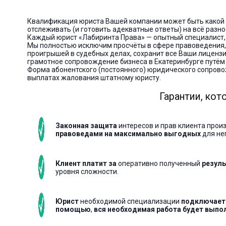
Квалификация юриста Вашей компании может быть какой у
отслеживать (и готовить адекватные ответы) на всё разн
Каждый юрист «Лабиринта Права» — опытный специалист,
Мы полностью исключим просчёты в сфере правоведения,
проигрышей в судебных делах, сохранит все Ваши лицензии
грамотное сопровождение бизнеса в Екатеринбурге путём
Форма абонентского (постоянного) юридического сопров
выплатах жалования штатному юристу.
Гарантии, ко
Законная защита
интересов и прав клиента прои
правоведами на максимально выгодных
для не
Клиент платит за
оперативно полученный
резуль
уровня сложности.
Юрист
необходимой специализации
подключаетс
помощью
,
вся необходимая
работа будет выпо