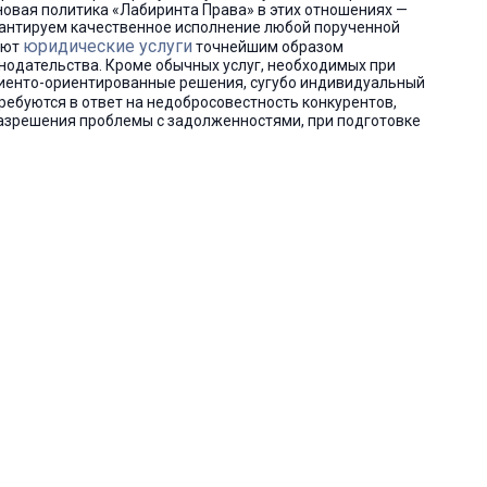
новая политика «Лабиринта Права» в этих отношениях —
арантируем качественное исполнение любой порученной
юридические услуги
ают
точнейшим образом
одательства. Кроме обычных услуг, необходимых при
иенто-ориентированные решения, сугубо индивидуальный
требуются в ответ на недобросовестность конкурентов,
разрешения проблемы с задолженностями, при подготовке