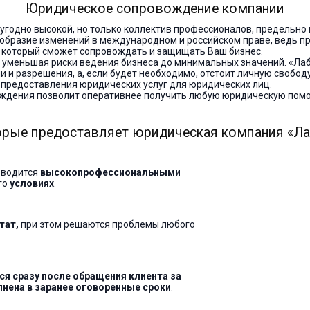
Юридическое сопровождение компании
годно высокой, но только коллектив профессионалов, предельно 
ообразие изменений в международном и российском праве, ведь пр
 который сможет сопровождать и защищать Ваш бизнес.
 уменьшая риски ведения бизнеса до минимальных значений. «Ла
 и разрешения, а, если будет необходимо, отстоит личную свобод
 предоставления юридических услуг для юридических лиц.
ождения позволит оперативнее получить любую юридическую пом
торые предоставляет юридическая компания «Ла
зводится
высокопрофессиональными
го
условиях
.
тат,
при этом решаются проблемы любого
я сразу после обращения клиента за
лнена в заранее оговоренные сроки
.