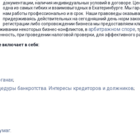
документации, наличия индивидуальных условий в договоре. Це
одна из самых гибких и взаимовыгодных в Екатеринбурге. Мы г
нам работы профессионально и в срок. Наши правоведы оказыв
придерживаясь действительных на сегодняшний день норм закон
регистрации либо сопровождении бизнеса мы предоставляем кл
арбитражном споре
аживании некоторых бизнес-конфликтов, в
, 
енность, при проведении налоговой проверки, для эффективного 
 включает в себя:
ганах
;
едуры банкротства. Интересы кредиторов и должников
;
умаг
.