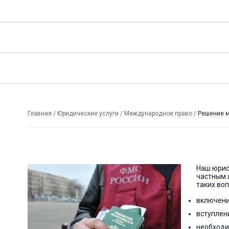
Главная
/
Юридические услуги
/
Международное право
/
Решение м
Наш юрис
частным 
таких воп
включени
вступлен
необходи