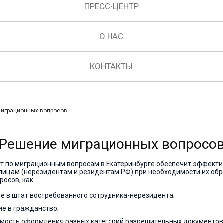
ПРЕСС-ЦЕНТР
О НАС
КОНТАКТЫ
играционных вопросов
Решение миграционных вопросо
т по миграционным вопросам в Екатеринбурге обеспечит эффекти
лицам (нерезидентам и резидентам РФ) при необходимости их об
росов, как:
е в штат востребованного сотрудника-нерезидента;
ие в гражданство;
мость оформления разных категорий разрешительных документов (