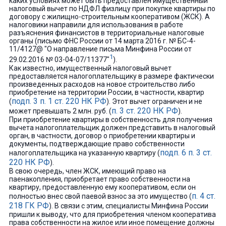
каких условиях может быть предоставлен имущественный
налоговый вычет по НДФЛ физлицу при покупке квартиры по
договору с жилищно-строительным кооперативом (ЖСК). А
налоговики направили для использования в работе
разъяснения финансистов в территориальные налоговые
органы (письмо ФНС России от 14 марта 2016 г. № БС-4-
11/4127@ "О направление письма Минфина России от
1
29.02.2016 № 03-04-07/11377"
).
Как известно, имущественный налоговый вычет
предоставляется налогоплательщику в размере фактически
произведенных расходов на новое строительство либо
приобретение на территории России, в частности, квартир
подп. 3 п. 1 ст. 220 НК РФ
(
). Этот вычет ограничен и не
п. 3 ст. 220 НК РФ
может превышать 2 млн. руб. (
).
При приобретение квартиры в собственность для получения
вычета налогоплательщик должен представить в налоговый
орган, в частности, договор о приобретении квартиры и
документы, подтверждающие право собственности
подп. 6 п. 3 ст.
налогоплательщика на указанную квартиру (
220 НК РФ
).
В свою очередь, член ЖСК, имеющий право на
паенакопления, приобретает право собственности на
квартиру, предоставленную ему кооперативом, если он
п. 4 ст.
полностью внес свой паевой взнос за это имущество (
218 ГК РФ
). В связи с этим, специалисты Минфина России
пришли к выводу, что для приобретения членом кооператива
права собственности на жилое или иное помещение должны