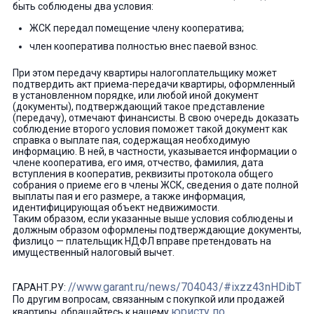
быть соблюдены два условия:
ЖСК передал помещение члену кооператива;
член кооператива полностью внес паевой взнос.
При этом передачу квартиры налогоплательщику может
подтвердить акт приема-передачи квартиры, оформленный
в установленном порядке, или любой иной документ
(документы), подтверждающий такое представление
(передачу), отмечают финансисты. В свою очередь доказать
соблюдение второго условия поможет такой документ как
справка о выплате пая, содержащая необходимую
информацию. В ней, в частности, указывается информации о
члене кооператива, его имя, отчество, фамилия, дата
вступления в кооператив, реквизиты протокола общего
собрания о приеме его в члены ЖСК, сведения о дате полной
выплаты пая и его размере, а также информация,
идентифицирующая объект недвижимости.
Таким образом, если указанные выше условия соблюдены и
должным образом оформлены подтверждающие документы,
физлицо — плательщик НДФЛ вправе претендовать на
имущественный налоговый вычет.
//www.garant.ru/news/704043/#ixzz43nHDibTi
ГАРАНТ.РУ:
По другим вопросам, связанным с покупкой или продажей
юристу по
квартиры, обращайтесь к нашему